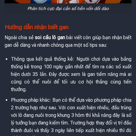
Phân tích cực đại cần số tiền vốn dồi dào
Hướng dẫn nhận biết gan
Ngoài chia sẻ
soi cầu lô gan
bài viết còn giúp bạn nhận biết
gan dễ dàng và nhanh chóng qua một số tips sau:
Thông qua kết quả thống kê: Người chơi dựa vào bảng
thống kê trong 100 ngày gần nhất để tìm ra các số xuất
hiện dưới 35 lần. Đây được xem là gan tiềm năng mà ai
cũng có thể nuôi để tối ưu cơ hội thắng cùng tiền
thưởng.
Phương pháp khác: Bạn có thể dựa vào phương pháp chia
2 trường hợp như sau. Với con xuất hiện nhiều, đầu trùng
với lô đang nuôi trong khung 3 hôm thì khả năng đây là số
lý tưởng bạn đang kiếm tìm. Trường hợp thay đổi vị trí đầu
thành đuôi và thấy 3 ngày liên tiếp xuất hiện nhiều thì đó