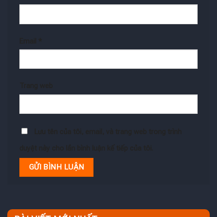
Email
*
Trang web
Lưu tên của tôi, email, và trang web trong trình
duyệt này cho lần bình luận kế tiếp của tôi.