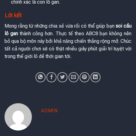
chính xác là con lô gan.
Lời kết
Mong rằng từ những chia sẻ vừa rồi có thể giúp bạn
soi cầu
lô gan
thành công hơn. Thực tế theo ABC8 bạn không nên
bỏ qua bộ môn này bởi khả năng chiến thắng rộng mở. Chúc
tất cả người chơi sẽ có thật nhiều giây phút giải trí tuyệt vời
trong thế giới lô đề thời gian tới.
ADMIN