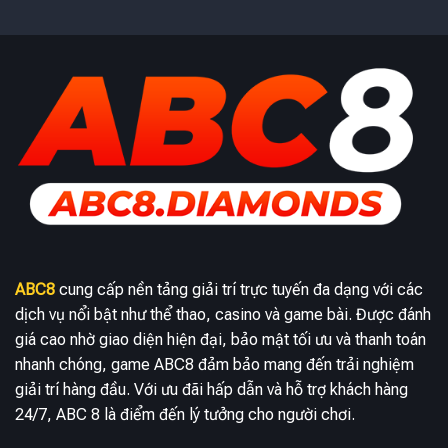
ABC8
cung cấp nền tảng giải trí trực tuyến đa dạng với các
dịch vụ nổi bật như thể thao, casino và game bài. Được đánh
giá cao nhờ giao diện hiện đại, bảo mật tối ưu và thanh toán
nhanh chóng, game ABC8 đảm bảo mang đến trải nghiệm
giải trí hàng đầu. Với ưu đãi hấp dẫn và hỗ trợ khách hàng
24/7, ABC 8 là điểm đến lý tưởng cho người chơi.