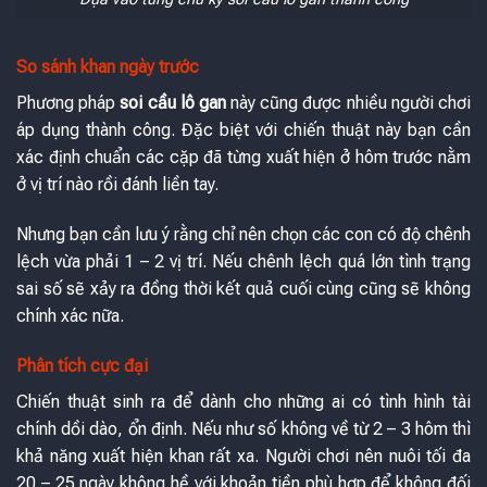
So sánh khan ngày trước
Phương pháp
soi cầu lô gan
này cũng được nhiều người chơi
áp dụng thành công. Đặc biệt với chiến thuật này bạn cần
xác định chuẩn các cặp đã từng xuất hiện ở hôm trước nằm
ở vị trí nào rồi đánh liền tay.
Nhưng bạn cần lưu ý rằng chỉ nên chọn các con có độ chênh
lệch vừa phải 1 – 2 vị trí. Nếu chênh lệch quá lớn tình trạng
sai số sẽ xảy ra đồng thời kết quả cuối cùng cũng sẽ không
chính xác nữa.
Phân tích cực đại
Chiến thuật sinh ra để dành cho những ai có tình hình tài
chính dồi dào, ổn định. Nếu như số không về từ 2 – 3 hôm thì
khả năng xuất hiện khan rất xa. Người chơi nên nuôi tối đa
20 – 25 ngày không hề với khoản tiền phù hợp để không đối