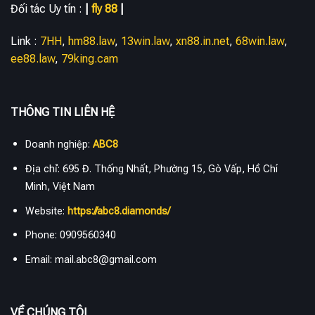
Đối tác Uy tín :
|
fly 88
|
Link :
7HH
,
hm88.law
,
13win.law
,
xn88.in.net
,
68win.law
,
ee88.law
,
79king.cam
THÔNG TIN LIÊN HỆ
Doanh nghiệp:
ABC8
Địa chỉ: 695 Đ. Thống Nhất, Phường 15, Gò Vấp, Hồ Chí
Minh, Việt Nam
Website:
https://abc8.diamonds/
Phone: 0909560340
Email:
mail.abc8@gmail.com
VỀ CHÚNG TÔI