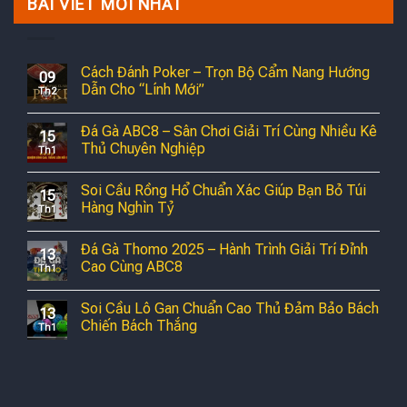
BÀI VIẾT MỚI NHẤT
Cách Đánh Poker – Trọn Bộ Cẩm Nang Hướng
09
Dẫn Cho “Lính Mới”
Th2
Đá Gà ABC8 – Sân Chơi Giải Trí Cùng Nhiều Kê
15
Thủ Chuyên Nghiệp
Th1
Soi Cầu Rồng Hổ Chuẩn Xác Giúp Bạn Bỏ Túi
15
Hàng Nghìn Tỷ
Th1
Đá Gà Thomo 2025 – Hành Trình Giải Trí Đỉnh
13
Cao Cùng ABC8
Th1
Soi Cầu Lô Gan Chuẩn Cao Thủ Đảm Bảo Bách
13
Chiến Bách Thắng
Th1