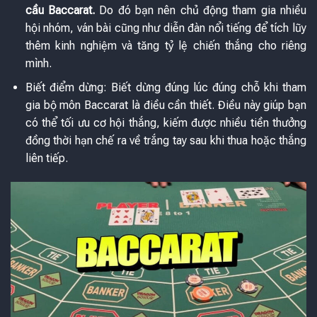
cầu Baccarat.
Do đó bạn nên chủ động tham gia nhiều
hội nhóm, ván bài cũng như diễn đàn nổi tiếng để tích lũy
thêm kinh nghiệm và tăng tỷ lệ chiến thắng cho riêng
mình.
Biết điểm dừng: Biết dừng đúng lúc đúng chỗ khi tham
gia bộ môn Baccarat là điều cần thiết. Điều này giúp bạn
có thể tối ưu cơ hội thắng, kiếm được nhiều tiền thưởng
đồng thời hạn chế ra về trắng tay sau khi thua hoặc thắng
liên tiếp.