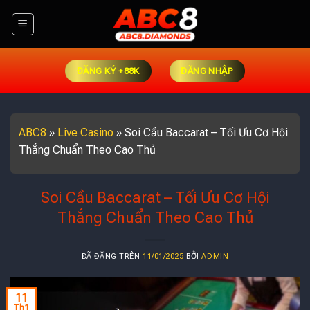
Chuyển
đến
nội
dung
ĐĂNG KÝ +88K
ĐĂNG NHẬP
ABC8
»
Live Casino
»
Soi Cầu Baccarat – Tối Ưu Cơ Hội
Thắng Chuẩn Theo Cao Thủ
Soi Cầu Baccarat – Tối Ưu Cơ Hội
Thắng Chuẩn Theo Cao Thủ
ĐÃ ĐĂNG TRÊN
11/01/2025
BỞI
ADMIN
11
Th1