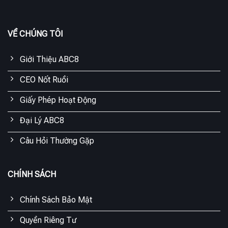
VỀ CHÚNG TÔI
Giới Thiệu ABC8
CEO Nốt Ruồi
Giấy Phép Hoạt Động
Đại Lý ABC8
Câu Hỏi Thường Gặp
CHÍNH SÁCH
Chính Sách Bảo Mật
Quyền Riêng Tư