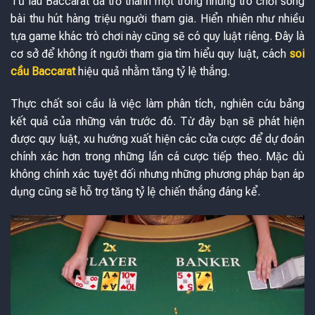
Từ lâu Baccarat đã trở thành một trong những trò chơi sòng
bài thu hút hàng triệu người tham gia. Hiển nhiên như nhiều
tựa game khác trò chơi này cũng sẽ có quy luật riêng. Đây là
cơ sở để không ít người tham gia tìm hiểu quy luật, cách
soi
cầu Baccarat
hiệu quả nhằm tăng tỷ lệ thắng.
Thực chất soi cầu là việc làm phân tích, nghiên cứu bảng
kết quả của những ván trước đó. Từ đây bạn sẽ phát hiện
được quy luật, xu hướng xuất hiện các cửa cược để dự đoán
chính xác hơn trong những lần cá cược tiếp theo. Mặc dù
không chính xác tuyệt đối nhưng những phương pháp bạn áp
dụng cũng sẽ hỗ trợ tăng tỷ lệ chiến thắng đáng kể.