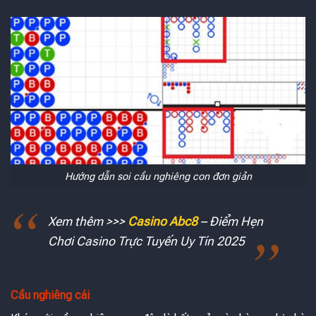
Hướng dẫn soi cầu nghiêng con đơn giản
Xem thêm >>>
Casino Abc8
– Điểm Hẹn
Chơi Casino Trực Tuyến Uy Tín 2025
Cầu nghiêng cái