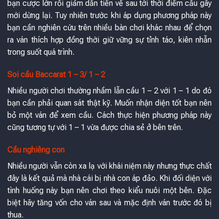
bạn cược lớn rồi giảm dần tiền về sau tới thời điểm cầu gãy
mới dừng lại. Tuy nhiên trước khi áp dụng phương pháp này
bạn cần nghiên cứu trên nhiều bàn chơi khác nhau để chọn
ra ván thích hợp đồng thời giữ vững sự tỉnh táo, kiên nhẫn
trong suốt quá trình.
Soi cầu Baccarat 1 – 3/ 1 – 2
Nhiều người chơi thường nhầm lẫn cầu 1 – 2 với 1 – 1 do đó
bạn cần phải quan sát thật kỹ. Muốn nhận diện tốt bạn nên
bỏ một ván để xem cầu. Cách thực hiện phương pháp này
cũng tương tự với 1 – 1 vừa được chia sẻ ở bên trên.
Cầu nghiêng con
Nhiều người vẫn còn xa lạ với khái niệm này nhưng thực chất
đây là kết quả mà nhà cái bị nhà con áp đảo. Khi đối diện với
tình huống này bạn nên chơi theo kiểu nuôi một bên. Đặc
biệt hãy tăng vốn cho ván sau và mặc định ván trước đó bị
thua.