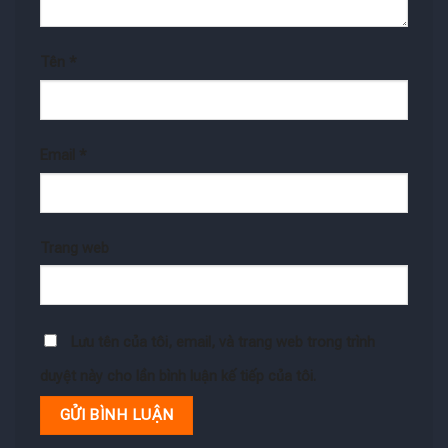
Tên
*
Email
*
Trang web
Lưu tên của tôi, email, và trang web trong trình
duyệt này cho lần bình luận kế tiếp của tôi.