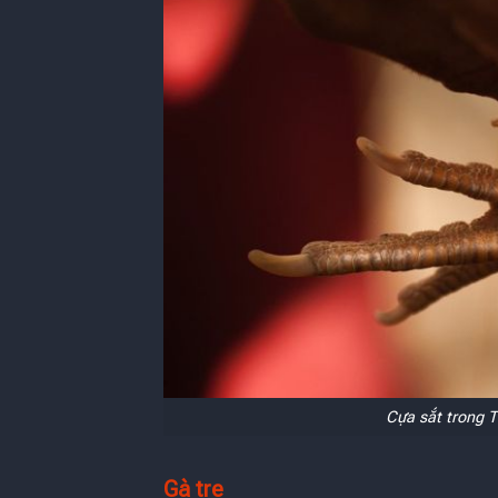
Cựa sắt trong T
Gà tre