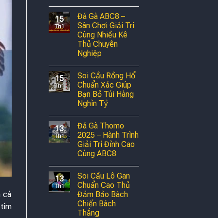
Đá Gà ABC8 –
15
Sân Chơi Giải Trí
Th1
Cùng Nhiều Kê
Thủ Chuyên
Nghiệp
Soi Cầu Rồng Hổ
15
Chuẩn Xác Giúp
Th1
Bạn Bỏ Túi Hàng
Nghìn Tỷ
Đá Gà Thomo
13
2025 – Hành Trình
Th1
Giải Trí Đỉnh Cao
Cùng ABC8
Soi Cầu Lô Gan
13
Chuẩn Cao Thủ
Th1
Đảm Bảo Bách
m cá
Chiến Bách
 tìm
Thắng