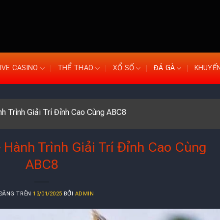
IVE CASINO
THỂ THAO
XỔ SỐ
ĐÁ GÀ
KHUYẾN
 Trình Giải Trí Đỉnh Cao Cùng ABC8
Hành Trình Giải Trí Đỉnh Cao Cùng
ABC8
 ĐĂNG TRÊN
13/01/2025
BỞI
ADMIN