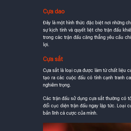
Cựa dao
Đây là một hình thức đặc biệt nơi những c
sự kịch tính và quyết liệt cho trận đấu k
trong các trận đấu căng thẳng yêu cầu ch
lợi.
Cựa sắt
Cựa sắt là loại cựa được làm từ chất liệu 
tạo ra các cuộc đấu có tính cạnh tranh c
nghiêm trọng.
Các trận đấu sử dụng cựa sắt thường có tốc
đổi cục diện trận đấu ngay lập tức. Loại c
bản lĩnh cá cược của mình.