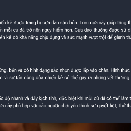
hiến kê được trang bị cựa dao sắc bén. Loại cựa này giúp tăng 
hiến mỗi cú đá trở nên nguy hiểm hơn. Cựa dao thường được sử 
iến kê có khả năng chịu đựng và sức mạnh vượt trội để giành t
cứng, bền và có hình dạng sắc nhọn được lắp vào chân. Hình thức
ao vì sự tấn công của chiến kê có thể gây ra những vết thương
 độ nhanh và đầy kịch tính, đặc biệt khi mỗi cú đá có thể làm 
ựa này phù hợp với các người chơi yêu thích sự quyết liệt, thử t