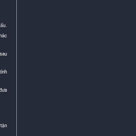
đấu.
khác
 sau
tính
 đưa
 tận