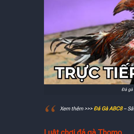
Đá gà 
Xem thêm >>>
Đá Gà ABC8
– Sâ
Luật chơi đá gà Thomo