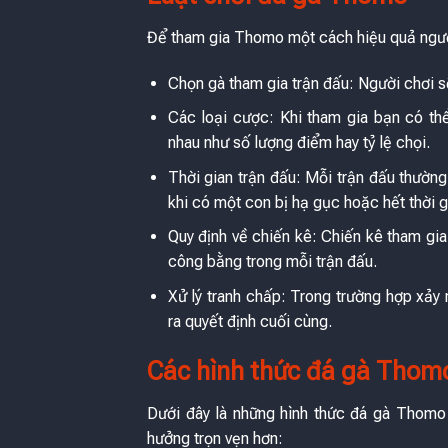
Để tham gia Thomo một cách hiệu quả ngườ
Chọn gà tham gia trận đấu: Người chơi s
Các loại cược: Khi tham gia bạn có th
nhau như số lượng điểm hay tỷ lệ chọi.
Thời gian trận đấu: Mỗi trận đấu thường
khi có một con bị hạ gục hoặc hết thời g
Quy định về chiến kê: Chiến kê tham gi
công bằng trong mỗi trận đấu.
Xử lý tranh chấp: Trong trường hợp xảy 
ra quyết định cuối cùng.
Các hình thức đá gà Thom
Dưới đây là những hình thức đá gà Thomo
hưởng trọn vẹn hơn: