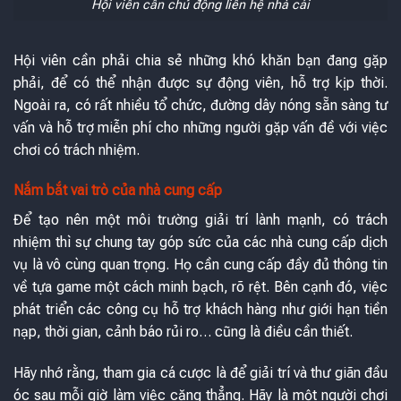
Hội viên cần chủ động liên hệ nhà cái
Hội viên cần phải chia sẻ những khó khăn bạn đang gặp
phải, để có thể nhận được sự động viên, hỗ trợ kịp thời.
Ngoài ra, có rất nhiều tổ chức, đường dây nóng sẵn sàng tư
vấn và hỗ trợ miễn phí cho những người gặp vấn đề với việc
chơi có trách nhiệm.
Nắm bắt vai trò của nhà cung cấp
Để tạo nên một môi trường giải trí lành mạnh, có trách
nhiệm thì sự chung tay góp sức của các nhà cung cấp dịch
vụ là vô cùng quan trọng. Họ cần cung cấp đầy đủ thông tin
về tựa game một cách minh bạch, rõ rệt. Bên cạnh đó, việc
phát triển các công cụ hỗ trợ khách hàng như giới hạn tiền
nạp, thời gian, cảnh báo rủi ro… cũng là điều cần thiết.
Hãy nhớ rằng, tham gia cá cược là để giải trí và thư giãn đầu
óc sau mỗi giờ làm việc căng thẳng. Hãy là một người chơi