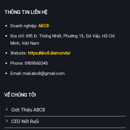
THÔNG TIN LIÊN HỆ
Doanh nghiệp:
ABC8
Địa chỉ: 695 Đ. Thống Nhất, Phường 15, Gò Vấp, Hồ Chí
Minh, Việt Nam
Website:
https://abc8.diamonds/
Phone: 0909560340
Email:
mail.abc8@gmail.com
VỀ CHÚNG TÔI
Giới Thiệu ABC8
CEO Nốt Ruồi