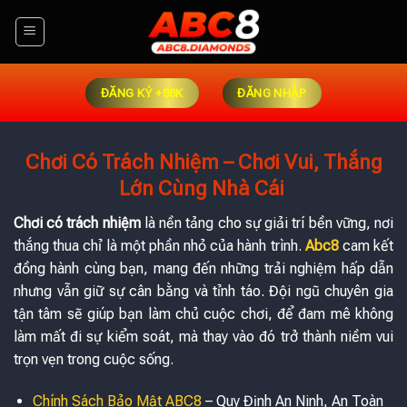
Chuyển
đến
nội
dung
ĐĂNG KÝ +88K
ĐĂNG NHẬP
Chơi Có Trách Nhiệm – Chơi Vui, Thắng
Lớn Cùng Nhà Cái
Chơi có trách nhiệm
là nền tảng cho sự giải trí bền vững, nơi
thắng thua chỉ là một phần nhỏ của hành trình.
Abc8
cam kết
đồng hành cùng bạn, mang đến những trải nghiệm hấp dẫn
nhưng vẫn giữ sự cân bằng và tỉnh táo. Đội ngũ chuyên gia
tận tâm sẽ giúp bạn làm chủ cuộc chơi, để đam mê không
làm mất đi sự kiểm soát, mà thay vào đó trở thành niềm vui
trọn vẹn trong cuộc sống.
Chính Sách Bảo Mật ABC8
– Quy Định An Ninh, An Toàn