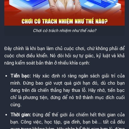
Chơi có trách nhiệm như thế nào?
Đây chính là khi bạn làm chủ cuộc chơi, chứ không phải để
cuộc chơi điều khiển. Nó đòi hỏi sự tự giác, kỷ luật và khả
năng kiểm soát bản thân ở nhiều khía cạnh:
Tiền bạc:
Hãy xác định rõ ràng ngân sách giải trí của
mình. Đừng bao giờ vượt quá giới hạn đó, dù cho bạn
đang trên đà chiến thắng hay thua lỗ. Hãy nhớ, tiền bạc
chỉ là phương tiện, đừng để nó trở thành mục đích cuối
cùng.
Thời gian:
Đừng để thế giới ảo chiếm hết thời gian của
bạn. Công việc, học tập, gia đình, bạn bè… tất cả đều