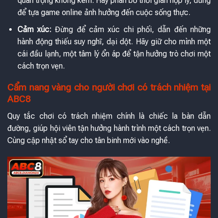
quan trọng không kém. Hãy phân bổ thời gian hợp lý, đừng
để tựa game online ảnh hưởng đến cuộc sống thực.
Cảm xúc:
Đừng để cảm xúc chi phối, dẫn đến những
hành động thiếu suy nghĩ, dại dột. Hãy giữ cho mình một
cái đầu lạnh, một tâm lý ổn áp để tận hưởng trò chơi một
cách trọn vẹn.
Cẩm nang vàng cho người chơi có trách nhiệm tại
ABC8
Quy tắc chơi có trách nhiệm chính là chiếc la bàn dẫn
đường, giúp hội viên tận hưởng hành trình một cách trọn vẹn.
Cùng cập nhật sổ tay cho tân binh mới vào nghề.